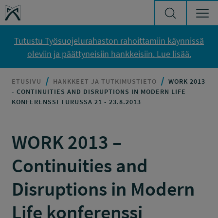
Siirry sisältöön
Työsuojelurahasto
Tutustu Työsuojelurahaston rahoittamiin käynnissä
oleviin ja päättyneisiin hankkeisiin. Lue lisää.
ETUSIVU
HANKKEET JA TUTKIMUSTIETO
WORK 2013
- CONTINUITIES AND DISRUPTIONS IN MODERN LIFE
KONFERENSSI TURUSSA 21 - 23.8.2013
WORK 2013 –
Continuities and
Disruptions in Modern
Life konferenssi