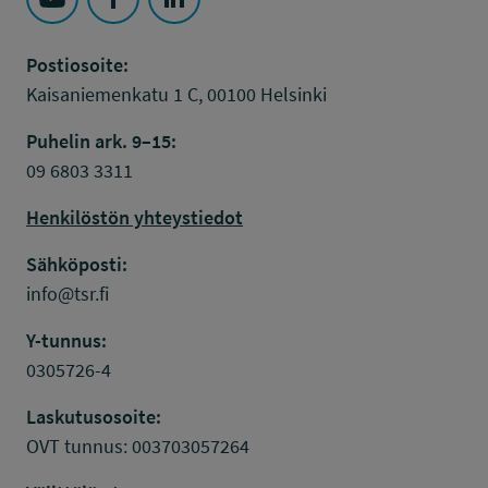
Seuraa Työsuojelurahasto kohteessa: YouTube
Seuraa Työsuojelurahasto kohteessa: Faceboo
Seuraa Työsuojelurahasto kohteessa: L
Postiosoite:
Kaisaniemenkatu 1 C, 00100 Helsinki
Puhelin ark. 9–15:
09 6803 3311
Henkilöstön yhteystiedot
Sähköposti:
info@tsr.fi
Y-tunnus:
0305726-4
Laskutusosoite:
OVT tunnus: 003703057264