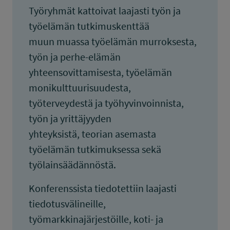
Työryhmät kattoivat laajasti työn ja
työelämän tutkimuskenttää
muun muassa työelämän murroksesta,
työn ja perhe-elämän
yhteensovittamisesta, työelämän
monikulttuurisuudesta,
työterveydestä ja työhyvinvoinnista,
työn ja yrittäjyyden
yhteyksistä, teorian asemasta
työelämän tutkimuksessa sekä
työlainsäädännöstä.
Konferenssista tiedotettiin laajasti
tiedotusvälineille,
työmarkkinajärjestöille, koti- ja