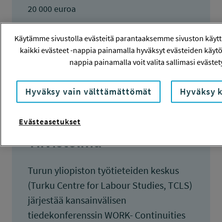
20 000 euroa
KOKONAISKUSTANNUKSET
Käytämme sivustolla evästeitä parantaaksemme sivuston käyt
131 700 euroa
kaikki evästeet -nappia painamalla hyväksyt evästeiden käytö
nappia painamalla voit valita sallimasi evästet
TULOKSET VALMISTUNEET
15.9.2013
Hyväksy vain välttämättömät
Hyväksy k
Evästeasetukset
Tiivistelmä
Turun yliopiston työtieteiden keskus
(Turku Centre for Labour Studies, TCLS)
järjestää kansainvälisen
tiedekonferenssin WORK- Continuities