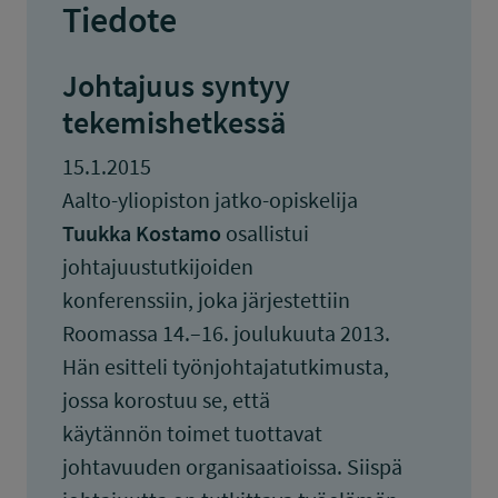
Tiedote
Johtajuus syntyy
tekemishetkessä
15.1.2015
Aalto-yliopiston jatko-opiskelija
Tuukka Kostamo
osallistui
johtajuustutkijoiden
konferenssiin, joka järjestettiin
Roomassa 14.–16. joulukuuta 2013.
Hän esitteli työnjohtajatutkimusta,
jossa korostuu se, että
käytännön toimet tuottavat
johtavuuden organisaatioissa. Siispä