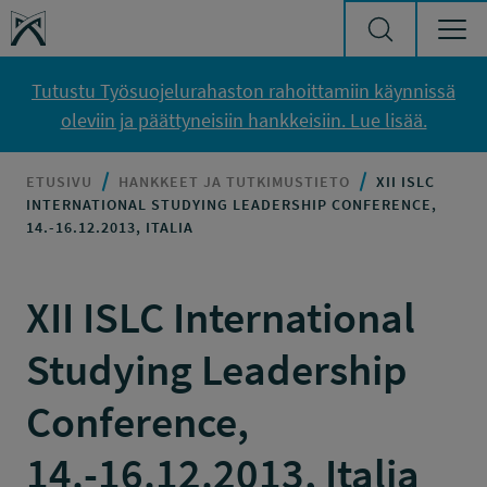
Siirry sisältöön
Työsuojelurahasto
Tutustu Työsuojelurahaston rahoittamiin käynnissä
oleviin ja päättyneisiin hankkeisiin. Lue lisää.
ETUSIVU
HANKKEET JA TUTKIMUSTIETO
XII ISLC
INTERNATIONAL STUDYING LEADERSHIP CONFERENCE,
14.-16.12.2013, ITALIA
XII ISLC International
Studying Leadership
Conference,
14.-16.12.2013, Italia