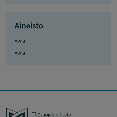
Aineisto
Avaa
Avaa
Työsuojelurahasto