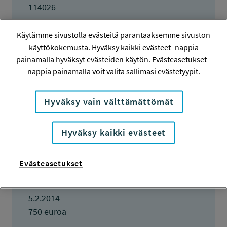
114026
HAKIJA
Käytämme sivustolla evästeitä parantaaksemme sivuston
Tuukka Kostamo
käyttökokemusta. Hyväksy kaikki evästeet -nappia
painamalla hyväksyt evästeiden käytön. Evästeasetukset -
TOTEUTTAJA
nappia painamalla voit valita sallimasi evästetyypit.
Tuukka Kostamo
Hyväksy vain välttämättömät
LISÄTIETOJA
Tuukka Kostamo
tuukka.kostamo@aalto.fi
Hyväksy kaikki evästeet
TOTEUTUSAIKA
12.12.2013 - 15.1.2015
Evästeasetukset
TYÖSUOJELURAHASTON PÄÄTÖS
5.2.2014
750 euroa