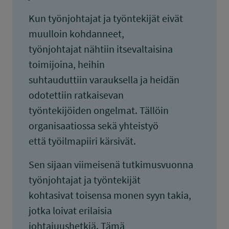
Kun työnjohtajat ja työntekijät eivät
muulloin kohdanneet,
työnjohtajat nähtiin itsevaltaisina
toimijoina, heihin
suhtauduttiin varauksella ja heidän
odotettiin ratkaisevan
työntekijöiden ongelmat. Tällöin
organisaatiossa sekä yhteistyö
että työilmapiiri kärsivät.
Sen sijaan viimeisenä tutkimusvuonna
työnjohtajat ja työntekijät
kohtasivat toisensa monen syyn takia,
jotka loivat erilaisia
johtajuushetkiä. Tämä