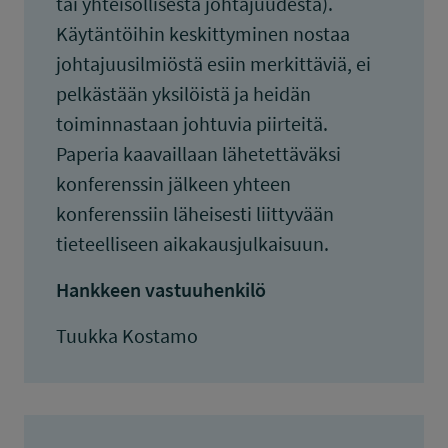
tai yhteisöllisestä johtajuudesta).
Käytäntöihin keskittyminen nostaa
johtajuusilmiöstä esiin merkittäviä, ei
pelkästään yksilöistä ja heidän
toiminnastaan johtuvia piirteitä.
Paperia kaavaillaan lähetettäväksi
konferenssin jälkeen yhteen
konferenssiin läheisesti liittyvään
tieteelliseen aikakausjulkaisuun.
Hankkeen vastuuhenkilö
Tuukka Kostamo