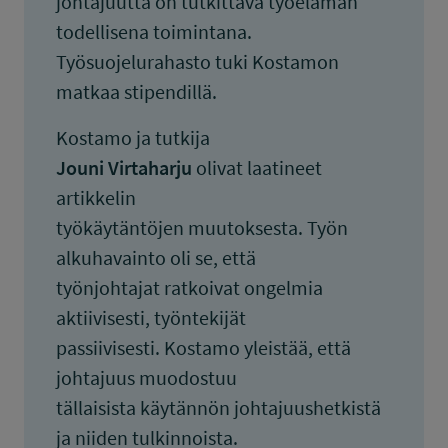
johtajuutta on tutkittava työelämän
todellisena toimintana.
Työsuojelurahasto tuki Kostamon
matkaa stipendillä.
Kostamo ja tutkija
Jouni Virtaharju
olivat laatineet
artikkelin
työkäytäntöjen muutoksesta. Työn
alkuhavainto oli se, että
työnjohtajat ratkoivat ongelmia
aktiivisesti, työntekijät
passiivisesti. Kostamo yleistää, että
johtajuus muodostuu
tällaisista käytännön johtajuushetkistä
ja niiden tulkinnoista.