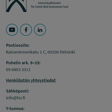
Seuraa Työsuojelurahasto kohteessa: YouTube
Seuraa Työsuojelurahasto kohteessa: Faceboo
Seuraa Työsuojelurahasto kohteessa: L
Postiosoite:
Kaisaniemenkatu 1 C, 00100 Helsinki
Puhelin ark. 9–15:
09 6803 3311
Henkilöstön yhteystiedot
Sähköposti:
info@tsr.fi
Y-tunnus: