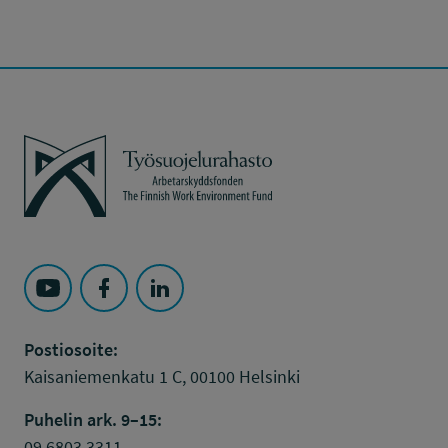
Työsuojelurahasto
Seuraa Työsuojelurahasto kohteessa: YouTube
Seuraa Työsuojelurahasto kohteessa: Faceboo
Seuraa Työsuojelurahasto kohteessa: L
Postiosoite:
Kaisaniemenkatu 1 C, 00100 Helsinki
Puhelin ark. 9–15:
09 6803 3311