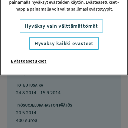
painamalla hyväksyt evästeiden käytön. Evästeasetukset -
114211
nappia painamalla voit valita sallimasi evästetyypit.
HAKIJA
Maija-Leena Merivirta
Hyväksy vain välttämättömät
TOTEUTTAJA
Hyväksy kaikki evästeet
Maija-Leena Merivirta
LISÄTIETOJA
Evästeasetukset
Maija-Leena Merivirta
maija-leena.merivirta@ttl.fi
TOTEUTUSAIKA
24.8.2014 - 15.9.2014
TYÖSUOJELURAHASTON PÄÄTÖS
20.5.2014
400 euroa