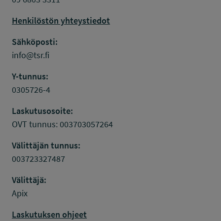
Henkilöstön yhteystiedot
Sähköposti:
info@tsr.fi
Y-tunnus:
0305726-4
Laskutusosoite:
OVT tunnus: 003703057264
Välittäjän tunnus:
003723327487
Välittäjä:
Apix
Laskutuksen ohjeet