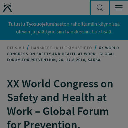
Siirry sisältöön
Työsuojelurahasto
Tutustu Työsuojelurahaston rahoittamiin käynnissä
oleviin ja päättyneisiin hankkeisiin. Lue lisää.
ETUSIVU
HANKKEET JA TUTKIMUSTIETO
XX WORLD
CONGRESS ON SAFETY AND HEALTH AT WORK - GLOBAL
FORUM FOR PREVENTION, 24.-27.8.2014, SAKSA
XX World Congress on
Safety and Health at
Work – Global Forum
for Prevention,