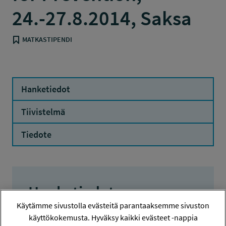
24.-27.8.2014, Saksa
MATKASTIPENDI
Hanketiedot
Tiivistelmä
Tiedote
Hanketiedot
Käytämme sivustolla evästeitä parantaaksemme sivuston
käyttökokemusta. Hyväksy kaikki evästeet -nappia
HANKENUMERO