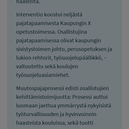
haasteita.
Interventio koostui neljästä
pajatapaamisesta Kaupungin X
opetustoimessa. Osallistujina
pajatapaamisessa olivat kaupungin
sivistystoimen johto, perusopetuksen ja
lukion rehtorit, työsuojelupäällikkö, –
valtuutettu sekä koulujen
työsuojeluasiamiehet.
Muutospajaprosessi edisti osallistujien
kehittämistoimijuutta: Prosessi auttoi
luomaan jaettua ymmärrystä nykyisistä
työturvallisuuden ja hyvinvoinnin
haasteista kouluissa, sekä tuotti