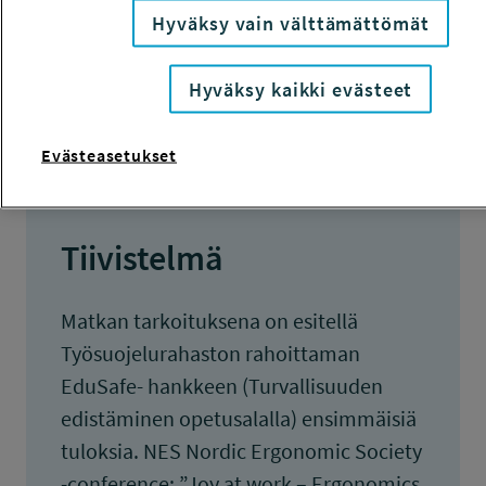
KOKONAISKUSTANNUKSET
Hyväksy vain välttämättömät
988 euroa
Hyväksy kaikki evästeet
TULOKSET VALMISTUNEET
28.8.2017
Evästeasetukset
Tiivistelmä
Matkan tarkoituksena on esitellä
Työsuojelurahaston rahoittaman
EduSafe- hankkeen (Turvallisuuden
edistäminen opetusalalla) ensimmäisiä
tuloksia. NES Nordic Ergonomic Society
-conference: ”Joy at work – Ergonomics