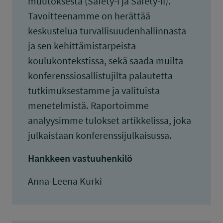
muutoksesta (Safety-I ja Safety-II).
Tavoitteenamme on herättää
keskustelua turvallisuudenhallinnasta
ja sen kehittämistarpeista
koulukontekstissa, sekä saada muilta
konferenssiosallistujilta palautetta
tutkimuksestamme ja valituista
menetelmistä. Raportoimme
analyysimme tulokset artikkelissa, joka
julkaistaan konferenssijulkaisussa.
Hankkeen vastuuhenkilö
Anna-Leena Kurki