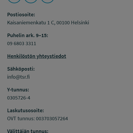
Seuraa Työsuojelurahasto kohteessa: YouTube
Seuraa Työsuojelurahasto kohteessa: Faceboo
Seuraa Työsuojelurahasto kohteessa: L
Postiosoite:
Kaisaniemenkatu 1 C, 00100 Helsinki
Puhelin ark. 9–15:
09 6803 3311
Henkilöstön yhteystiedot
Sähköposti:
info@tsr.fi
Y-tunnus:
0305726-4
Laskutusosoite:
OVT tunnus: 003703057264
Välittäjän tunnus: