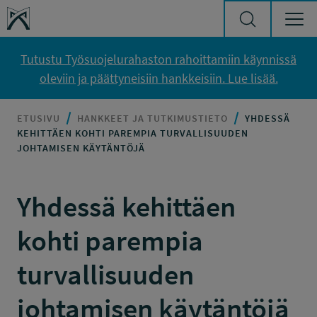
Siirry sisältöön
Työsuojelurahasto
Tutustu Työsuojelurahaston rahoittamiin käynnissä
oleviin ja päättyneisiin hankkeisiin. Lue lisää.
ETUSIVU
HANKKEET JA TUTKIMUSTIETO
YHDESSÄ
KEHITTÄEN KOHTI PAREMPIA TURVALLISUUDEN
JOHTAMISEN KÄYTÄNTÖJÄ
Yhdessä kehittäen
kohti parempia
turvallisuuden
johtamisen käytäntöjä