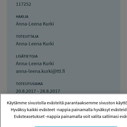
117252
HAKIJA
Anna-Leena Kurki
TOTEUTTAJA
Anna-Leena Kurki
LISÄTIETOJA
Anna-Leena Kurki
anna-leena.kurki@ttl.fi
TOTEUTUSAIKA
20.8.2017 - 28.8.2017
Käytämme sivustolla evästeitä parantaaksemme sivuston käyt
TYÖSUOJELURAHASTON PÄÄTÖS
Hyväksy kaikki evästeet -nappia painamalla hyväksyt evästei
16.6.2017
Evästeasetukset -nappia painamalla voit valita sallimasi eväs
740 euroa