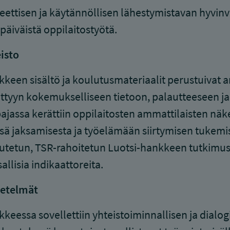
eettisen ja käytännöllisen lähestymistavan hyvinv
päiväistä oppilaitostyötä.
isto
keen sisältö ja koulutusmateriaalit perustuivat a
ttyyn kokemukselliseen tietoon, palautteeseen ja t
ajassa kerättiin oppilaitosten ammattilaisten näk
sä jaksamisesta ja työelämään siirtymisen tukemi
utetun, TSR-rahoitetun Luotsi-hankkeen tutkimust
allisia indikaattoreita.
etelmät
keessa sovellettiin yhteistoiminnallisen ja dialog