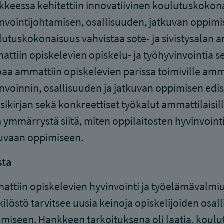
keessa kehitettiin innovatiivinen koulutuskokon
nvointijohtamisen, osallisuuden, jatkuvan oppim
utuskokonaisuus vahvistaa sote- ja sivistysalan 
ttiin opiskelevien opiskelu- ja työhyvinvointia s
oaa ammattiin opiskelevien parissa toimiville amm
nvoinnin, osallisuuden ja jatkuvan oppimisen edi
sikirjan sekä konkreettiset työkalut ammattilaisi
ä ymmärrystä siitä, miten oppilaitosten hyvinvoint
uvaan oppimiseen.
sta
ttiin opiskelevien hyvinvointi ja työelämävalmiud
ilöstö tarvitsee uusia keinoja opiskelijoiden osal
miseen. Hankkeen tarkoituksena oli laatia. koulu