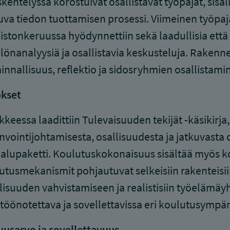
kentelyssä korostuivat osallistavat työpajat, sisäll
uva tiedon tuottamisen prosessi. Viimeinen työpaja
istonkeruussa hyödynnettiin sekä laadullisia että
llönanalyysiä ja osallistavia keskusteluja. Rakenn
innallisuus, reflektio ja sidosryhmien osallistami
okset
keessa laadittiin Tulevaisuuden tekijät -käsikirj
nvointijohtamisesta, osallisuudesta ja jatkuvasta
alupaketti. Koulutuskokonaisuus sisältää myös k
utusmekanismit pohjautuvat selkeisiin rakenteisii
lisuuden vahvistamiseen ja realistisiin työelämäy
töönotettava ja sovellettavissa eri koulutusympär
usarvo ja sovellettavuus