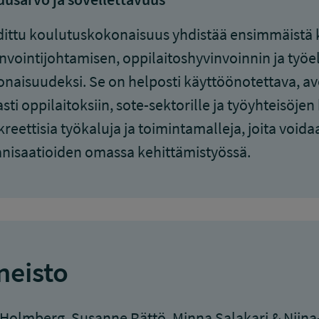
ittu koulutuskokonaisuus yhdistää ensimmäistä 
nvointijohtamisen, oppilaitoshyvinvoinnin ja ty
naisuudeksi. Se on helposti käyttöönotettava, avoi
asti oppilaitoksiin, sote-sektorille ja työyhteisöj
reettisia työkaluja ja toimintamalleja, joita void
nisaatioiden omassa kehittämistyössä.
neisto
Holmberg, Susanne Rättö, Minna Salakari & Niina-K