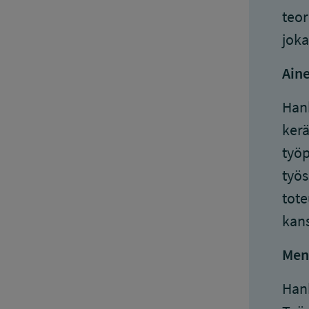
teor
joka
Aine
Hank
kerä
työp
työs
tote
kans
Men
Hank