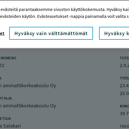
 evästeitä parantaaksemme sivuston käyttökokemusta. Hyväksy kaik
evästeiden käytön. Evästeasetukset -nappia painamalla voit valita sa
Hyväksy vain välttämättömät
Hyväksy k
et
nketiedot
ENUMERO
TOTE
72
2.9.
A
TYÖS
n ammattikorkeakoulu Oy
23.4
25 
UTTAJA
n ammattikorkeakoulu Oy
KOK
39 
IETOJA
a Salakari
TULO