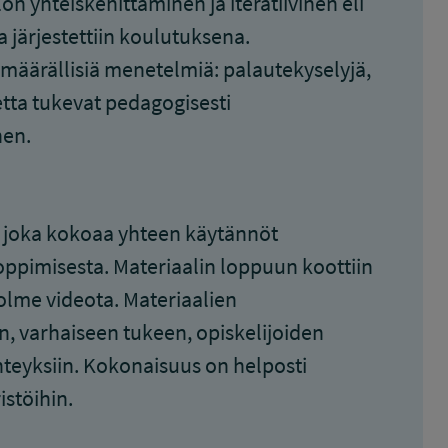
ön yhteiskehittäminen ja iteratiivinen eli
 järjestettiin koulutuksena.
 määrällisiä menetelmiä: palautekyselyjä,
etta tukevat pedagogisesti
nen.
a, joka kokoaa yhteen käytännöt
 oppimisesta. Materiaalin loppuun koottiin
olme videota. Materiaalien
n, varhaiseen tukeen, opiskelijoiden
hteyksiin. Kokonaisuus on helposti
istöihin.