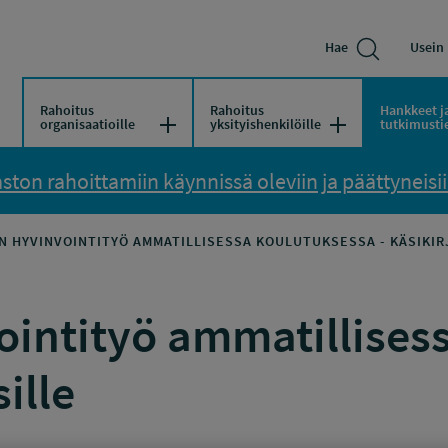
Hae
Usein 
Rahoitus
Rahoitus
Hankkeet j
Avaa/Sulje valikko
Avaa/Sulje vali
organisaatioille
yksityishenkilöille
tutkimusti
ton rahoittamiin käynnissä oleviin ja päättyneisiin
N HYVINVOINTITYÖ AMMATILLISESSA KOULUTUKSESSA - KÄSIKIR
ointityö ammatillises
ille