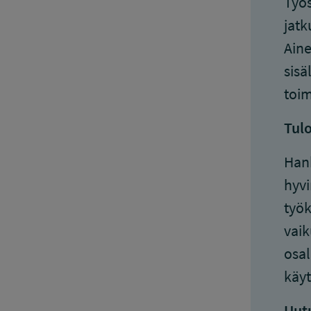
Työs
jatk
Aine
sisä
toim
Tul
Hank
hyvi
työk
vaik
osal
käyt
Uutu