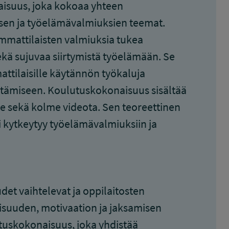
aisuus, joka kokoaa yhteen
isen ja työelämävalmiuksien teemat.
ammattilaisten valmiuksia tukea
ekä sujuvaa siirtymistä työelämään. Se
attilaisille käytännön työkaluja
stämiseen. Koulutuskokonaisuus sisältää
lle sekä kolme videota. Sen teoreettinen
i kytkeytyy työelämävalmiuksiin ja
et vaihtelevat ja oppilaitosten
lisuuden, motivaation ja jaksamisen
tuskokonaisuus, joka yhdistää