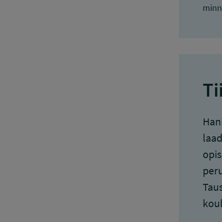
minn
Ti
Hank
laad
opis
peru
Taus
koul