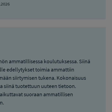
.2026
hön ammatillisessa koulutuksessa. Siinä
lle edellytykset toimia ammattiin
ämään siirtymisen tukena. Kokonaisuus
 siinä tuotettuun uuteen tietoon.
 vaikuttavat suoraan ammatillisen
n.