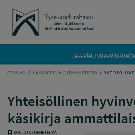
Siirry sisältöön
Työsuojelurahasto
Tutustu Työsuojelurahas
ETUSIVU
HANKKEET JA TUTKIMUSTIETO
YHTEISÖLLINE
Yhteisöllinen hyvinv
käsikirja ammattilais
KOULUTUSMENETELMÄ