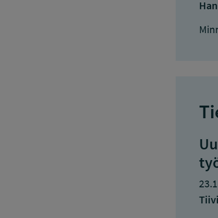
Han
Minn
Ti
Uu
ty
23.1
Tiiv