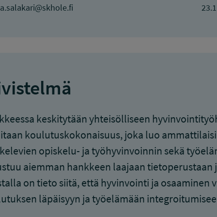
a.salakari@skhole.fi
23.1
ivistelmä
keessa keskitytään yhteisölliseen hyvinvointityö
itaan koulutuskokonaisuus, joka luo ammattilaisi
kelevien opiskelu- ja työhyvinvoinnin sekä työel
stuu aiemman hankkeen laajaan tietoperustaan ja
talla on tieto siitä, että hyvinvointi ja osaaminen
utuksen läpäisyyn ja työelämään integroitumisee