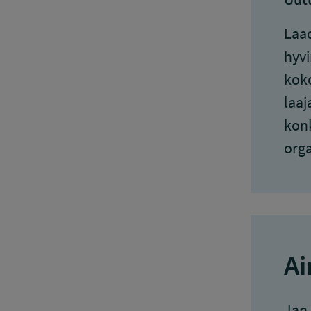
Laad
hyvi
koko
laaj
konk
orga
Ai
Jan 