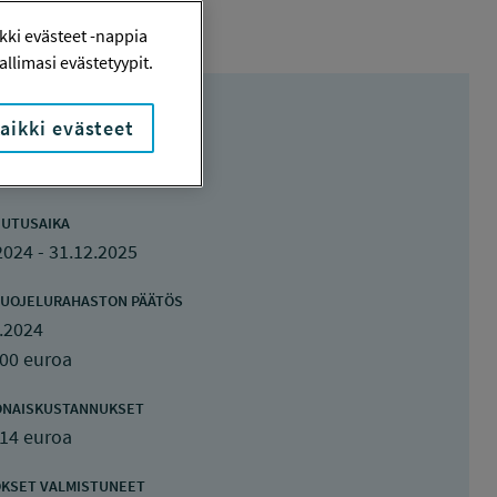
ki evästeet -nappia
llimasi evästetyypit.
aikki evästeet
UTUSAIKA
2024 - 31.12.2025
UOJELURAHASTON PÄÄTÖS
.2024
000 euroa
ONAISKUSTANNUKSET
714 euroa
KSET VALMISTUNEET