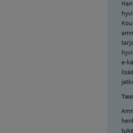
Hank
hyvi
Koul
amma
tarj
hyvi
e-kä
lisä
jatk
Tau
Amma
henk
tuke