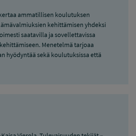
kertaa ammatillisen koulutuksen
öelämävalmiuksien kehittämisen yhdeksi
mesti saatavilla ja sovellettavissa
en kehittämiseen. Menetelmä tarjoaa
aan hyödyntää sekä koulutuksissa että
aisa Vierola. Tulevaisuuden tekijät –