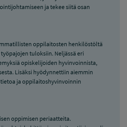
ointijohtamiseen ja tekee siitä osan
mmatillisten oppilaitosten henkilöstöltä
yöpajojen tuloksiin. Neljässä eri
emyksiä opiskelijoiden hyvinvoinnista,
sesta. Lisäksi hyödynnettiin aiemmin
ietoa ja oppilaitoshyvinvoinnin
isen oppimisen periaatteita.