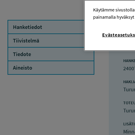
Käytämme sivustolla
painamalla hyväksyt 
Hanketiedot
Evästeasetuks
Ha
Tiivistelmä
Tiedote
HANK
Aineisto
2400
HAKIJ
Turu
TOTE
Turu
LISÄT
Minn