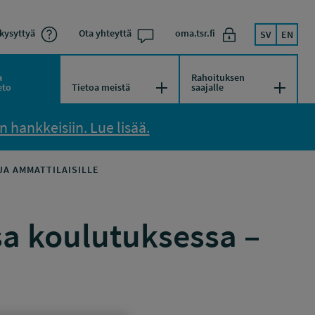
kysyttyä
Ota yhteyttä
oma.tsr.fi
SV
EN
a
Rahoituksen
kko
Avaa/Sulje valikko
Avaa/Su
eto
Tietoa meistä
saajalle
 hankkeisiin. Lue lisää.
JA AMMATTILAISILLE
sa koulutuksessa –