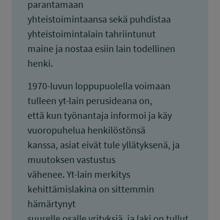
parantamaan
yhteistoimintaansa sekä puhdistaa
yhteistoimintalain tahriintunut
maine ja nostaa esiin lain todellinen
henki.
1970-luvun loppupuolella voimaan
tulleen yt-lain perusideana on,
että kun työnantaja informoi ja käy
vuoropuhelua henkilöstönsä
kanssa, asiat eivät tule yllätyksenä, ja
muutoksen vastustus
vähenee. Yt-lain merkitys
kehittämislakina on sittemmin
hämärtynyt
suurelle osalle yrityksiä, ja laki on tullut