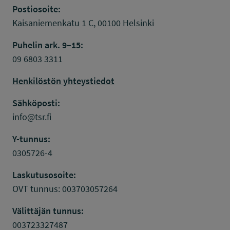
Postiosoite:
Kaisaniemenkatu 1 C, 00100 Helsinki
Puhelin ark. 9–15:
09 6803 3311
Henkilöstön yhteystiedot
Sähköposti:
info@tsr.fi
Y-tunnus:
0305726-4
Laskutusosoite:
OVT tunnus: 003703057264
Välittäjän tunnus:
003723327487