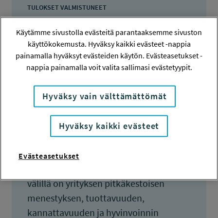
TULOKSET VALMISTUNEET
1.9.2010
Käytämme sivustolla evästeitä parantaaksemme sivuston
käyttökokemusta. Hyväksy kaikki evästeet -nappia
painamalla hyväksyt evästeiden käytön. Evästeasetukset -
nappia painamalla voit valita sallimasi evästetyypit.
Tiivistelmä
Hyväksy vain välttämättömät
Kirjan tavoitteena on auttaa yrityksiä
parantamaan yhteistoimintaansa ja
Hyväksy kaikki evästeet
tuoda esille yt-lain todellinen henki.
Siinä perustellaan, miksi hyvin toimiva
Evästeasetukset
yhteistyö työnantajan ja henkilöstön
välillä on yrityksen pitkäkestoisen
menestyksen, tuottavuuden,
kannattavuuden ja hyvinvoinnin