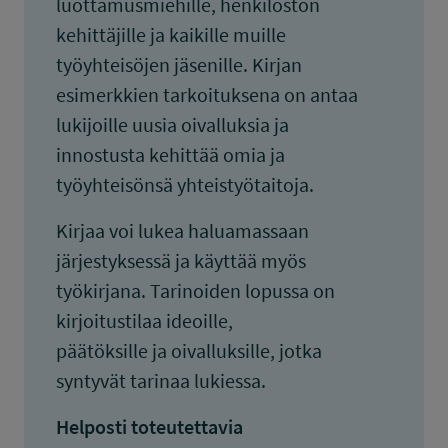
luottamusmiehille, henkilöstön
kehittäjille ja kaikille muille
työyhteisöjen jäsenille. Kirjan
esimerkkien tarkoituksena on antaa
lukijoille uusia oivalluksia ja
innostusta kehittää omia ja
työyhteisönsä yhteistyötaitoja.
Kirjaa voi lukea haluamassaan
järjestyksessä ja käyttää myös
työkirjana. Tarinoiden lopussa on
kirjoitustilaa ideoille,
päätöksille ja oivalluksille, jotka
syntyvät tarinaa lukiessa.
Helposti toteutettavia