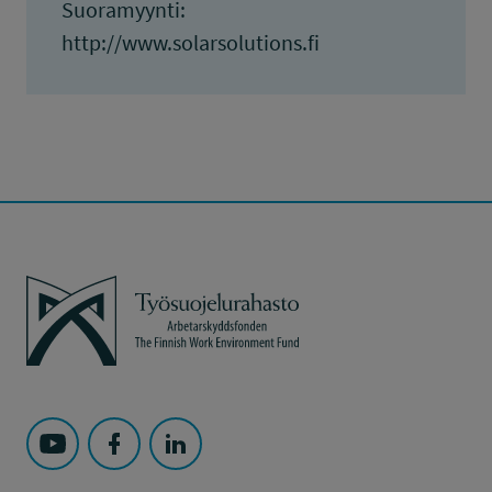
Suoramyynti:
http://www.solarsolutions.fi
Työsuojelurahasto
Seuraa Työsuojelurahasto kohteessa: YouTube
Seuraa Työsuojelurahasto kohteessa: Faceboo
Seuraa Työsuojelurahasto kohteessa: L