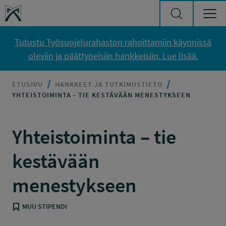
Siirry sisältöön
Työsuojelurahasto
Tutustu Työsuojelurahaston rahoittamiin käynnissä
oleviin ja päättyneisiin hankkeisiin. Lue lisää.
ETUSIVU
HANKKEET JA TUTKIMUSTIETO
YHTEISTOIMINTA - TIE KESTÄVÄÄN MENESTYKSEEN
Yhteistoiminta – tie
kestävään
menestykseen
MUU STIPENDI