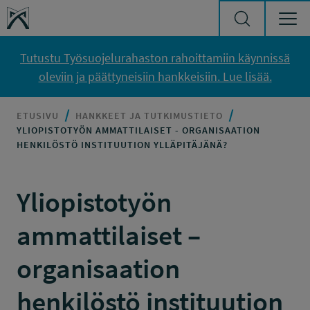
Siirry sisältöön
Työsuojelurahasto
Tutustu Työsuojelurahaston rahoittamiin käynnissä
oleviin ja päättyneisiin hankkeisiin. Lue lisää.
ETUSIVU
HANKKEET JA TUTKIMUSTIETO
YLIOPISTOTYÖN AMMATTILAISET - ORGANISAATION
HENKILÖSTÖ INSTITUUTION YLLÄPITÄJÄNÄ?
Yliopistotyön
ammattilaiset –
organisaation
henkilöstö instituution