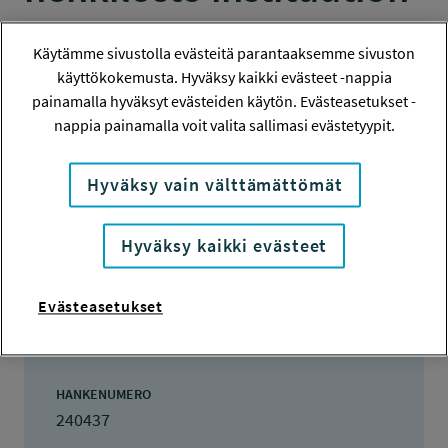
ylläpitäjänä?
Käytämme sivustolla evästeitä parantaaksemme sivuston
käyttökokemusta. Hyväksy kaikki evästeet -nappia
VÄITÖSKIRJASTIPENDI
painamalla hyväksyt evästeiden käytön. Evästeasetukset -
nappia painamalla voit valita sallimasi evästetyypit.
Hanketiedot
Hyväksy vain välttämättömät
Tiivistelmä
Hyväksy kaikki evästeet
Evästeasetukset
Hanketiedot
HANKENUMERO
240437