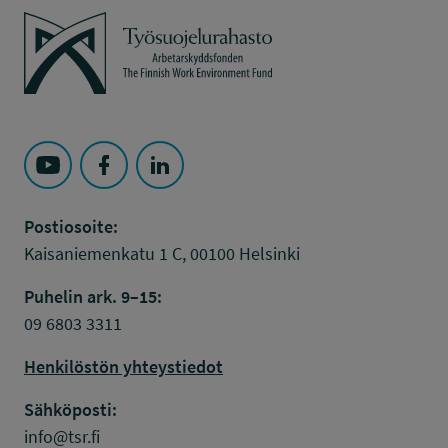
Työsuojelurahasto
Seuraa Työsuojelurahasto kohteessa: YouTube
Seuraa Työsuojelurahasto kohteessa: Faceboo
Seuraa Työsuojelurahasto kohteessa: L
Postiosoite:
Kaisaniemenkatu 1 C, 00100 Helsinki
Puhelin ark. 9–15:
09 6803 3311
Henkilöstön yhteystiedot
Sähköposti:
info@tsr.fi