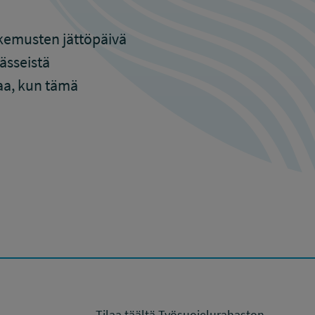
kemusten jättöpäivä
ässeistä
aa, kun tämä
Tilaa täältä Työsuojelurahaston,