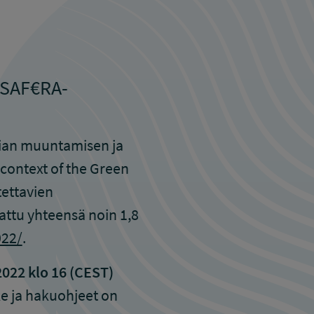
n SAF€RA-
gian muuntamisen ja
 context of the Green
tettavien
ttu yhteensä noin 1,8
022/
.
2022 klo 16 (CEST)
e ja hakuohjeet on