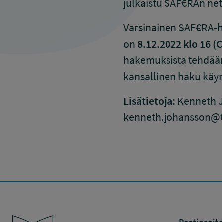
julkaistu SAF€RAn nett
Varsinainen SAF€RA-h
on
8.12.2022 klo 16 
hakemuksista tehdää
kansallinen haku käyn
Lisätietoja:
Kenneth J
kenneth.johansson@tsr
Työsuojelurahasto
Postiosoite