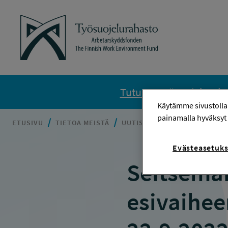
Siirry sisältöön
Työsuojelurahasto
Tutustu Työsuojelurahas
Käytämme sivustolla
painamalla hyväksyt 
ETUSIVU
TIETOA MEISTÄ
UUTISET
SEITSEMÄNNEN SA
Evästeasetuks
Seitsemä
esivaihee