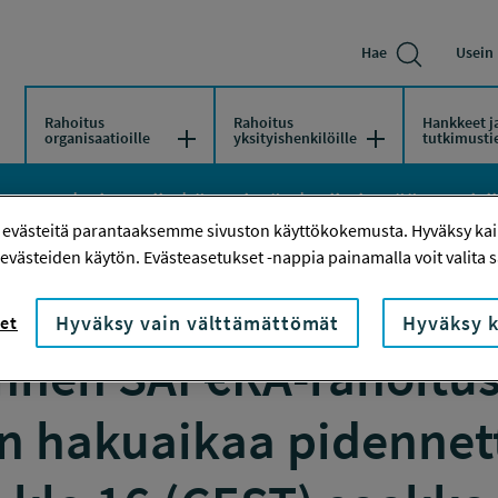
Hae
Usein 
Rahoitus
Rahoitus
Hankkeet j
Avaa/Sulje valikko
Avaa/Sulje vali
organisaatioille
yksityishenkilöille
tutkimusti
ton rahoittamiin käynnissä oleviin ja päättyneisiin
 evästeitä parantaaksemme sivuston käyttökokemusta. Hyväksy kaik
evästeiden käytön. Evästeasetukset -nappia painamalla voit valita sa
F€RA-RAHOITUSHAUN ESIVAIHEEN HAKUAIKAA PIDENNETTY 22.9.
Hyväksy vain välttämättömät
Hyväksy k
et
nnen SAF€RA-rahoitu
n hakuaikaa pidennet