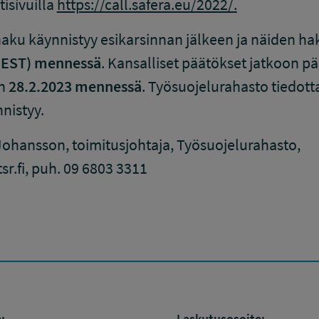
isivuilla
https://call.safera.eu/2022/.
aku käynnistyy esikarsinnan jälkeen ja näiden ha
(CEST) mennessä
. Kansalliset päätökset jatkoon pä
n
28.2.2023 mennessä
. Työsuojelurahasto tiedott
nistyy.
ohansson, toimitusjohtaja, Työsuojelurahasto,
.fi, puh. 09 6803 3311
:
Laskutusosoite: