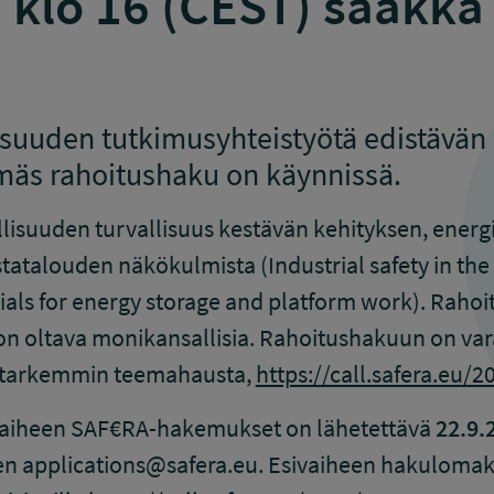
 klo 16 (CEST) saakka
lisuuden tutkimusyhteistyötä edistävä
mäs rahoitushaku on käynnissä.
lisuuden turvallisuus kestävän kehityksen, ener
tatalouden näkökulmista (Industrial safety in the
als for energy storage and platform work). Rahoi
n oltava monikansallisia. Rahoitushakuun on vara
e tarkemmin teemahausta,
https://call.safera.eu/2
ivaiheen SAF€RA-hakemukset on lähetettävä
22.9.
en applications@safera.eu. Esivaiheen hakulomak