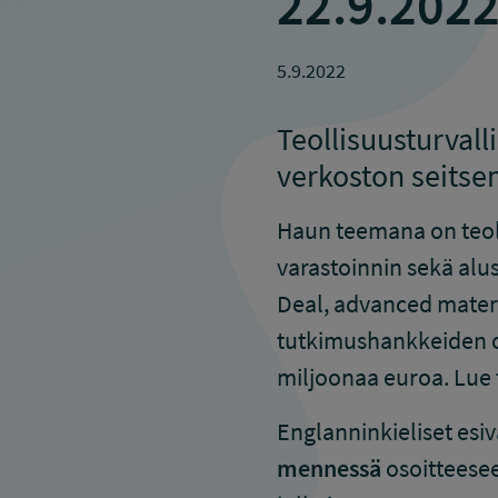
22.9.2022
5.9.2022
Teollisuusturval
verkoston seitse
Haun teemana on teol
varastoinnin sekä alus
Deal, advanced materi
tutkimushankkeiden o
miljoonaa euroa. Lu
Englanninkieliset es
mennessä
osoitteese