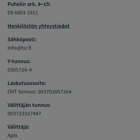
Puhelin ark. 9–15:
09 6803 3311
Henkilöstön yhteystiedot
Sähköposti:
info@tsr.fi
Y-tunnus:
0305726-4
Laskutusosoite:
OVT tunnus: 003703057264
Välittäjän tunnus:
003723327487
Välittäjä:
Apix