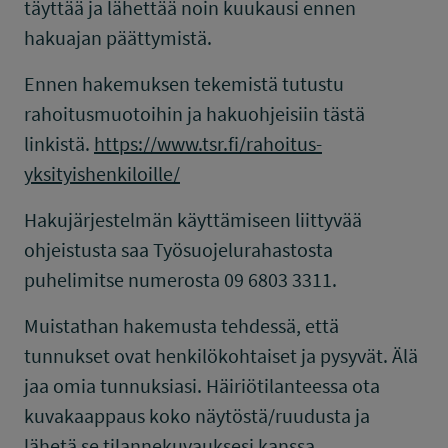
täyttää ja lähettää noin kuukausi ennen
hakuajan päättymistä.
Ennen hakemuksen tekemistä tutustu
rahoitusmuotoihin ja hakuohjeisiin tästä
linkistä.
https://www.tsr.fi/rahoitus-
yksityishenkiloille/
Hakujärjestelmän käyttämiseen liittyvää
ohjeistusta saa Työsuojelurahastosta
puhelimitse numerosta 09 6803 3311.
Muistathan hakemusta tehdessä, että
tunnukset ovat henkilökohtaiset ja pysyvät. Älä
jaa omia tunnuksiasi. Häiriötilanteessa ota
kuvakaappaus koko näytöstä/ruudusta ja
lähetä se tilannekuvauksesi kanssa