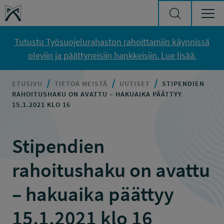
Siirry sisältöön
Työsuojelurahasto
Tutustu Työsuojelurahaston rahoittamiin käynnissä
oleviin ja päättyneisiin hankkeisiin. Lue lisää.
ETUSIVU
TIETOA MEISTÄ
UUTISET
STIPENDIEN
RAHOITUSHAKU ON AVATTU – HAKUAIKA PÄÄTTYY
15.1.2021 KLO 16
Stipendien
rahoitushaku on avattu
– hakuaika päättyy
15.1.2021 klo 16