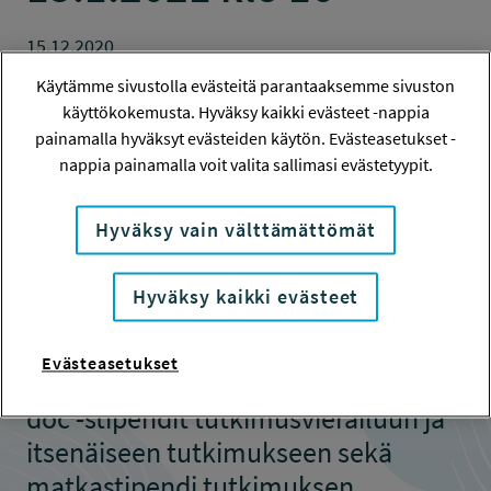
15.12.2020
Käytämme sivustolla evästeitä parantaaksemme sivuston
Työsuojelurahaston stipendien
käyttökokemusta. Hyväksy kaikki evästeet -nappia
painamalla hyväksyt evästeiden käytön. Evästeasetukset -
rahoitushaku on avattu. Haettavana
nappia painamalla voit valita sallimasi evästetyypit.
on tietokirjastipendi tutkittuun
tietoon perustuvaan
Hyväksy vain välttämättömät
työelämäaiheisen tietokirjan
kirjoitustyöhön, väitöskirjastipendi
Hyväksy kaikki evästeet
väitöstyön viimeiselle 6–12
kuukaudelle väitöstyön
Evästeasetukset
saattamiseksi esitarkastukseen, post
doc -stipendit tutkimusvierailuun ja
itsenäiseen tutkimukseen sekä
matkastipendi tutkimuksen