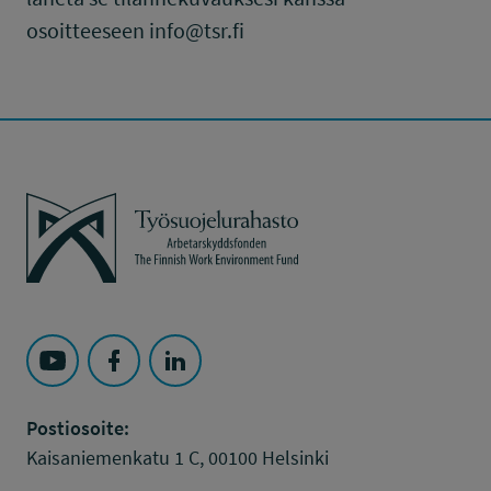
osoitteeseen info@tsr.fi
Työsuojelurahasto
Seuraa Työsuojelurahasto kohteessa: YouTube
Seuraa Työsuojelurahasto kohteessa: Faceboo
Seuraa Työsuojelurahasto kohteessa: L
Postiosoite:
Kaisaniemenkatu 1 C, 00100 Helsinki