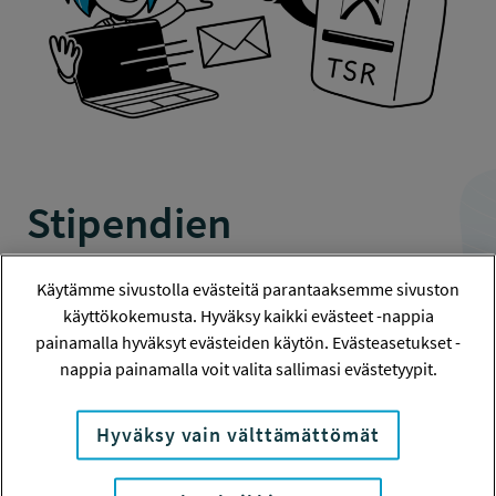
Stipendien
rahoitushaku on avattu
Käytämme sivustolla evästeitä parantaaksemme sivuston
– hakuaika päättyy
käyttökokemusta. Hyväksy kaikki evästeet -nappia
painamalla hyväksyt evästeiden käytön. Evästeasetukset -
15.10.2024 klo 15
nappia painamalla voit valita sallimasi evästetyypit.
Hyväksy vain välttämättömät
24.9.2024