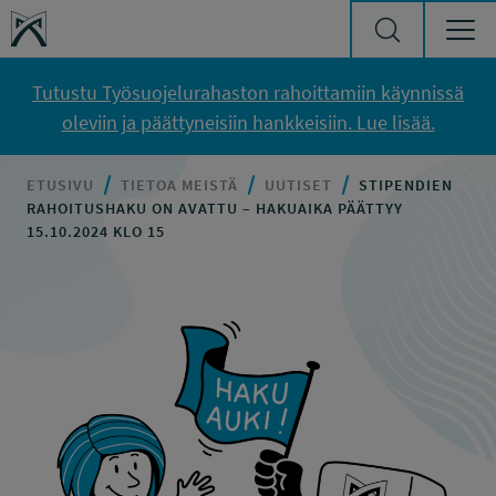
Siirry sisältöön
Työsuojelurahasto
Tutustu Työsuojelurahaston rahoittamiin käynnissä
oleviin ja päättyneisiin hankkeisiin. Lue lisää.
ETUSIVU
TIETOA MEISTÄ
UUTISET
STIPENDIEN
RAHOITUSHAKU ON AVATTU – HAKUAIKA PÄÄTTYY
15.10.2024 KLO 15