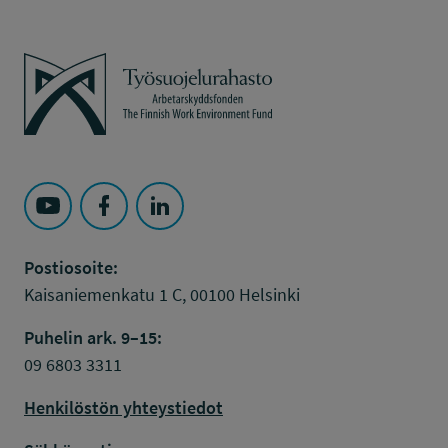
Työsuojelurahasto
Seuraa Työsuojelurahasto kohteessa: YouTube
Seuraa Työsuojelurahasto kohteessa: Faceboo
Seuraa Työsuojelurahasto kohteessa: L
Postiosoite:
Kaisaniemenkatu 1 C, 00100 Helsinki
Puhelin ark. 9–15:
09 6803 3311
Henkilöstön yhteystiedot