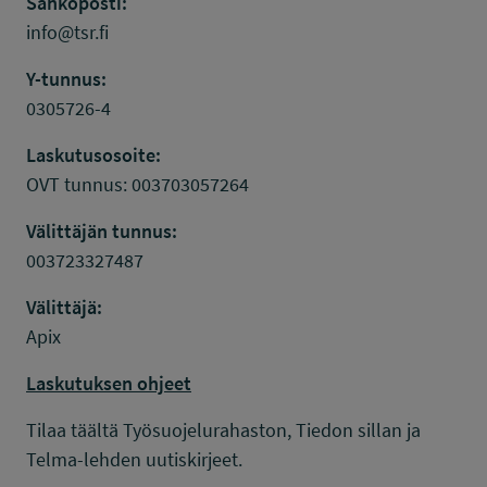
Sähköposti:
info@tsr.fi
Y-tunnus:
0305726-4
Laskutusosoite:
OVT tunnus: 003703057264
Välittäjän tunnus:
003723327487
Välittäjä:
Apix
Laskutuksen ohjeet
Tilaa täältä Työsuojelurahaston, Tiedon sillan ja
Telma-lehden uutiskirjeet.