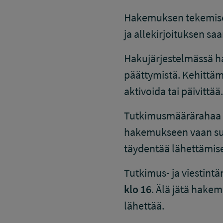
Hakemuksen tekemiseen
ja allekirjoituksen sa
Hakujärjestelmässä ha
päättymistä. Kehittäm
aktivoida tai päivittää.
Tutkimusmäärärahaa ha
hakemukseen vaan su
täydentää lähettämise
Tutkimus- ja viestint
klo 16
. Älä jätä hakem
lähettää.