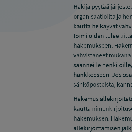
Hakija pyytää järjeste
organisaatioilta ja he
kautta he käyvät vah
toimijoiden tulee liit
hakemukseen. Hakemuk
vahvistaneet mukana o
saanneille henkilöille
hankkeeseen. Jos osal
sähköposteista, kanna
Hakemus allekirjoiteta
kautta nimenkirjoitu
hakemuksen. Hakemuks
allekirjoittamisen jä