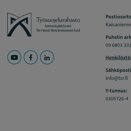
Työsuojelurahasto
Postiosoite
Kaisaniemen
Puhelin ark
09 6803 33
Henkilöstö
Seuraa Työsuojelurahasto kohteessa: YouTube
Seuraa Työsuojelurahasto kohteessa: Faceboo
Seuraa Työsuojelurahasto kohteessa: L
Sähköposti
info@tsr.fi
Y-tunnus:
0305726-4