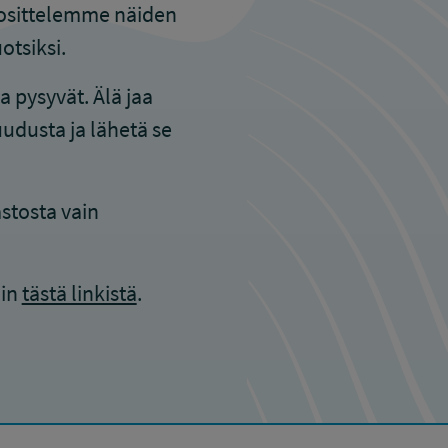
Suosittelemme näiden
otsiksi.
 pysyvät. Älä jaa
udusta ja lähetä se
stosta vain
iin
tästä linkistä
.