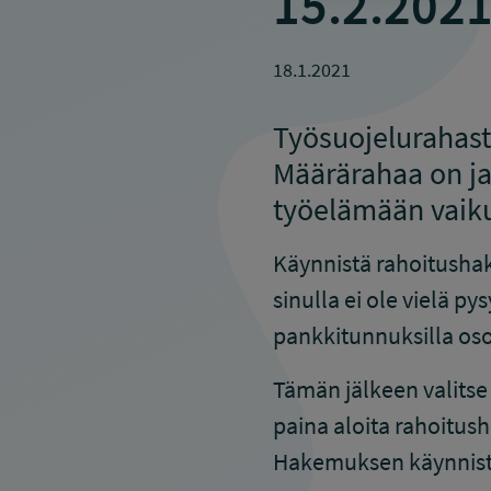
15.2.2021
18.1.2021
Työsuojelurahast
Määrärahaa on ja
työelämään vaiku
Käynnistä rahoitusha
sinulla ei ole vielä p
pankkitunnuksilla os
Tämän jälkeen valitse
paina aloita rahoitush
Hakemuksen käynnistä