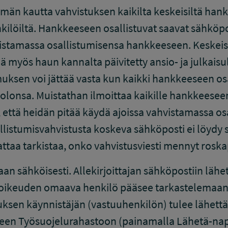
lmän kautta vahvistuksen kaikilta keskeisiltä hank
nkilöiltä. Hankkeeseen osallistuvat saavat sähköpo
vistamassa osallistumisensa hankkeeseen. Keskei
tää myös haun kannalta päivitetty ansio- ja julkaisu
sen voi jättää vasta kun kaikki hankkeeseen osa
lonsa. Muistathan ilmoittaa kaikille hankkeeseen 
, että heidän pitää käydä ajoissa vahvistamassa o
listumisvahvistusta koskeva sähköposti ei löydy 
ttaa tarkistaa, onko vahvistusviesti mennyt roska
an sähköisesti. Allekirjoittajan sähköpostiin lähet
soikeuden omaava henkilö pääsee tarkastelemaan 
en käynnistäjän (vastuuhenkilön) tulee lähett
lkeen Työsuojelurahastoon (painamalla Lähetä-nap