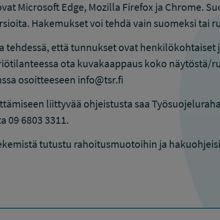
ovat Microsoft Edge, Mozilla Firefox ja Chrome. 
sioita. Hakemukset voi tehdä vain suomeksi tai ru
tehdessä, että tunnukset ovat henkilökohtaiset ja
riötilanteessa ota kuvakaappaus koko näytöstä/ru
ssa osoitteeseen info@tsr.fi
tämiseen liittyvää ohjeistusta saa Työsuojeluraha
a 09 6803 3311.
emistä tutustu rahoitusmuotoihin ja hakuohjeis