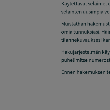
Käytettävät selaimet 
selainten uusimpia ver
Muistathan hakemusta 
omia tunnuksiasi. Häi
tilannekuvauksesi kan
Hakujärjestelmän käyt
puhelimitse numerost
Ennen hakemuksen tek