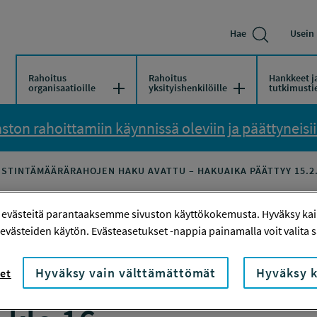
Hae
Usein 
Rahoitus
Rahoitus
Hankkeet j
Avaa/Sulje valikko
Avaa/Sulje vali
organisaatioille
yksityishenkilöille
tutkimusti
ton rahoittamiin käynnissä oleviin ja päättyneisiin
ESTINTÄMÄÄRÄRAHOJEN HAKU AVATTU – HAKUAIKA PÄÄTTYY 15.2.
 evästeitä parantaaksemme sivuston käyttökokemusta. Hyväksy kaik
 ja viestintämäärära
evästeiden käytön. Evästeasetukset -nappia painamalla voit valita sa
tu – hakuaika päättyy
Hyväksy vain välttämättömät
Hyväksy k
et