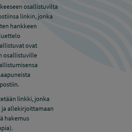
keeseen osallistuvilta
stiinsa linkin, jonka
sten hankkeen
luettelo
llistuvat ovat
osallistuville
sallistumisensa
saapuneista
postiin.
etään linkki, jonka
ja allekirjoittamaan
ää hakemus
pia).