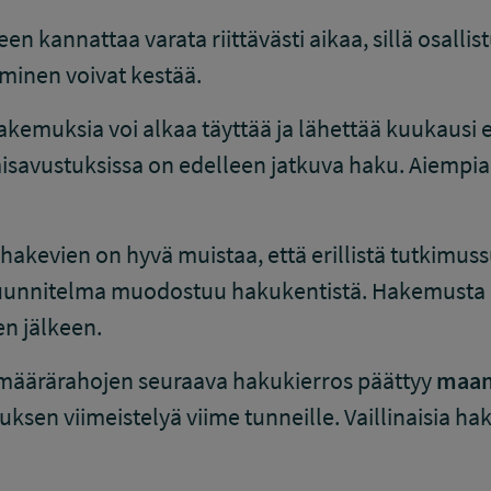
 kannattaa varata riittävästi aikaa, sillä osalli
aminen voivat kestää.
kemuksia voi alkaa täyttää ja lähettää kuukausi
isavustuksissa on edelleen jatkuva haku. Aiempia
kevien on hyvä muistaa, että erillistä tutkimussu
unnitelma muodostuu hakukentistä. Hakemusta e
n jälkeen.
ämäärärahojen seuraava hakukierros päättyy
maan
uksen viimeistelyä viime tunneille. Vaillinaisia ha