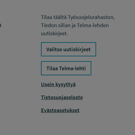
Tilaa täältä Työsuojelurahaston,
4
Tiedon sillan ja Telma-lehden
uutiskirjeet.
Valitse uutiskirjeet
Tilaa Telma-lehti
Usein kysyttyä
Tietosuojaseloste
Evästeasetukset