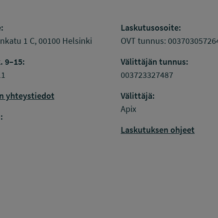
:
Laskutusosoite:
katu 1 C, 00100 Helsinki
OVT tunnus: 00370305726
. 9–15:
Välittäjän tunnus:
11
003723327487
n yhteystiedot
Välittäjä:
k
inkedIn
Apix
:
Laskutuksen ohjeet