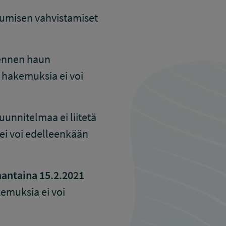
stumisen vahvistamiset
 ennen haun
 hakemuksia ei voi
unnitelmaa ei liitetä
i voi edelleenkään
antaina 15.2.2021
kemuksia ei voi