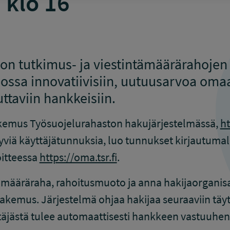
 klo 16
on tutkimus- ja viestintämäärärahojen 
ossa innovatiivisiin, uutuusarvoa omaa
ttaviin hankkeisiin.
kemus Työsuojelurahaston hakujärjestelmässä,
ht
ysyviä käyttäjätunnuksia, luo tunnukset kirjautumal
oitteessa
https://oma.tsr.fi
.
 määräraha, rahoitusmuoto ja anna hakijaorganisa
akemus. Järjestelmä ohjaa hakijaa seuraaviin täyt
jästä tulee automaattisesti hankkeen vastuuhen