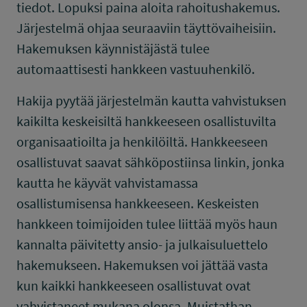
tiedot. Lopuksi paina aloita rahoitushakemus.
Järjestelmä ohjaa seuraaviin täyttövaiheisiin.
Hakemuksen käynnistäjästä tulee
automaattisesti hankkeen vastuuhenkilö.
Hakija pyytää järjestelmän kautta vahvistuksen
kaikilta keskeisiltä hankkeeseen osallistuvilta
organisaatioilta ja henkilöiltä. Hankkeeseen
osallistuvat saavat sähköpostiinsa linkin, jonka
kautta he käyvät vahvistamassa
osallistumisensa hankkeeseen. Keskeisten
hankkeen toimijoiden tulee liittää myös haun
kannalta päivitetty ansio- ja julkaisuluettelo
hakemukseen. Hakemuksen voi jättää vasta
kun kaikki hankkeeseen osallistuvat ovat
vahvistaneet mukana olonsa. Muistathan