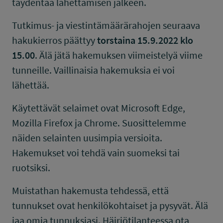
täydentää lähettämisen jälkeen.
Tutkimus- ja viestintämäärärahojen seuraava
hakukierros päättyy
torstaina 15.9.2022 klo
15.00
. Älä jätä hakemuksen viimeistelyä viime
tunneille. Vaillinaisia hakemuksia ei voi
lähettää.
Käytettävät selaimet ovat Microsoft Edge,
Mozilla Firefox ja Chrome. Suosittelemme
näiden selainten uusimpia versioita.
Hakemukset voi tehdä vain suomeksi tai
ruotsiksi.
Muistathan hakemusta tehdessä, että
tunnukset ovat henkilökohtaiset ja pysyvät. Älä
jaa omia tunnuksiasi. Häiriötilanteessa ota