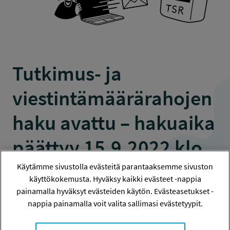
Tutkimus- ja
viestintämäärärahojen
haku avattu – hakuaika
päättyy 15.9.2022 klo
15
Käytämme sivustolla evästeitä parantaaksemme sivuston
käyttökokemusta. Hyväksy kaikki evästeet -nappia
painamalla hyväksyt evästeiden käytön. Evästeasetukset -
22.8.2022
nappia painamalla voit valita sallimasi evästetyypit.