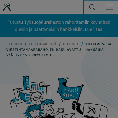
Siirry sisältöön
Työsuojelurahasto
Tutustu Työsuojelurahaston rahoittamiin käynnissä
oleviin ja päättyneisiin hankkeisiin. Lue lisää.
ETUSIVU
TIETOA MEISTÄ
UUTISET
TUTKIMUS- JA
VIESTINTÄMÄÄRÄRAHOJEN HAKU AVATTU – HAKUAIKA
PÄÄTTYY 15.9.2022 KLO 15