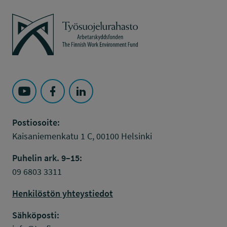
Työsuojelurahasto
Seuraa Työsuojelurahasto kohteessa: YouTube
Seuraa Työsuojelurahasto kohteessa: Faceboo
Seuraa Työsuojelurahasto kohteessa: L
Postiosoite:
Kaisaniemenkatu 1 C, 00100 Helsinki
Puhelin ark. 9–15:
09 6803 3311
Henkilöstön yhteystiedot
Sähköposti: