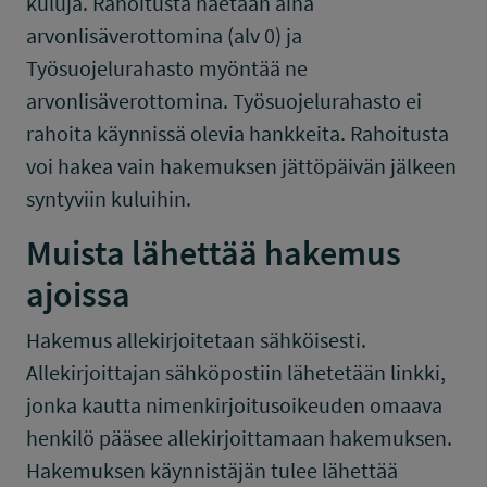
kuluja. Rahoitusta haetaan aina
arvonlisäverottomina (alv 0) ja
Työsuojelurahasto myöntää ne
arvonlisäverottomina. Työsuojelurahasto ei
rahoita käynnissä olevia hankkeita. Rahoitusta
voi hakea vain hakemuksen jättöpäivän jälkeen
syntyviin kuluihin.
Muista lähettää hakemus
ajoissa
Hakemus allekirjoitetaan sähköisesti.
Allekirjoittajan sähköpostiin lähetetään linkki,
jonka kautta nimenkirjoitusoikeuden omaava
henkilö pääsee allekirjoittamaan hakemuksen.
Hakemuksen käynnistäjän tulee lähettää