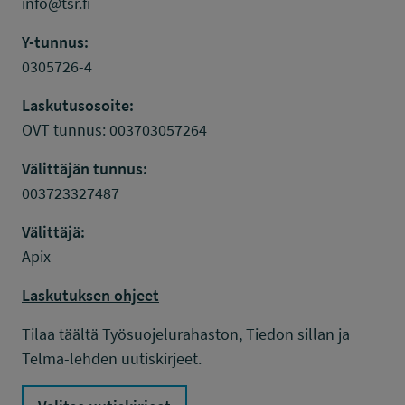
info@tsr.fi
Y-tunnus:
0305726-4
Laskutusosoite:
OVT tunnus: 003703057264
Välittäjän tunnus:
003723327487
Välittäjä:
Apix
Laskutuksen ohjeet
Tilaa täältä Työsuojelurahaston, Tiedon sillan ja
Telma-lehden uutiskirjeet.