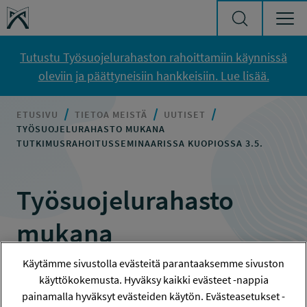
Siirry sisältöön
Työsuojelurahasto
Tutustu Työsuojelurahaston rahoittamiin käynnissä
oleviin ja päättyneisiin hankkeisiin. Lue lisää.
ETUSIVU
TIETOA MEISTÄ
UUTISET
TYÖSUOJELURAHASTO MUKANA
TUTKIMUSRAHOITUSSEMINAARISSA KUOPIOSSA 3.5.
Työsuojelurahasto
mukana
tutkimusrahoitussemin
Käytämme sivustolla evästeitä parantaaksemme sivuston
käyttökokemusta. Hyväksy kaikki evästeet -nappia
aarissa Kuopiossa 3.5.
painamalla hyväksyt evästeiden käytön. Evästeasetukset -