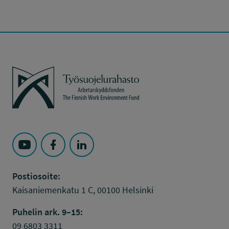
Työsuojelurahasto
Seuraa Työsuojelurahasto kohteessa: YouTube
Seuraa Työsuojelurahasto kohteessa: Faceboo
Seuraa Työsuojelurahasto kohteessa: L
Postiosoite:
Kaisaniemenkatu 1 C, 00100 Helsinki
Puhelin ark. 9–15:
09 6803 3311