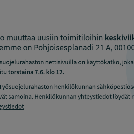
o muuttaa uusiin toimitiloihin
keskivii
eemme on Pohjoisesplanadi 21 A, 00100
uojelurahaston nettisivuilla on käyttökatko, jok
oitu
torstaina 7.6. klo 12.
Työsuojelurahaston henkilökunnan sähköpostiosoi
t samoina. Henkilökunnan yhteystiedot löydät ra
eystiedot