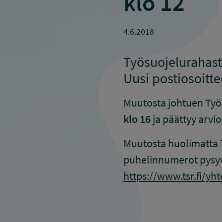
klo 12
4.6.2018
Työsuojelurahast
Uusi postiosoitt
Muutosta johtuen Työs
klo 16
ja päättyy arvi
Muutosta huolimatta 
puhelinnumerot pysyvä
https://www.tsr.fi/yht