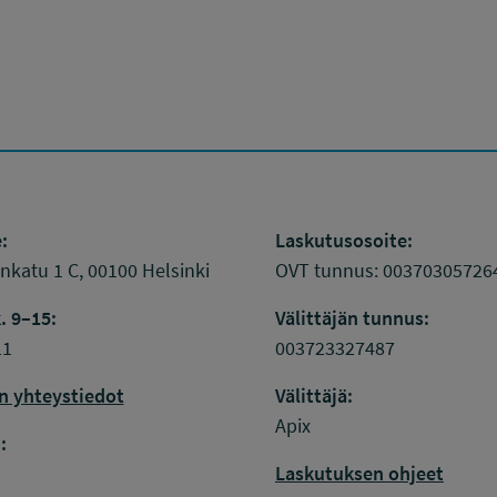
:
Laskutusosoite:
katu 1 C, 00100 Helsinki
OVT tunnus: 00370305726
. 9–15:
Välittäjän tunnus:
11
003723327487
n yhteystiedot
Välittäjä:
k
inkedIn
Apix
:
Laskutuksen ohjeet