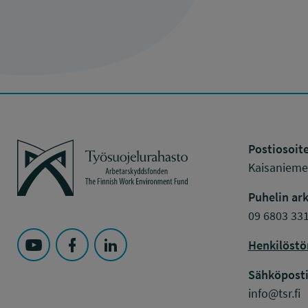
Työsuojelurahasto
Postiosoite
Kaisaniemen
Puhelin ark
09 6803 33
Henkilöstö
Seuraa Työsuojelurahasto kohteessa: YouTube
Seuraa Työsuojelurahasto kohteessa: Faceboo
Seuraa Työsuojelurahasto kohteessa: L
Sähköposti
info@tsr.fi