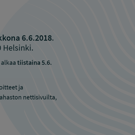
kkona 6.6.2018
.
 Helsinki.
a alkaa
tiistaina 5.6.
tteet ja
haston nettisivuilta,