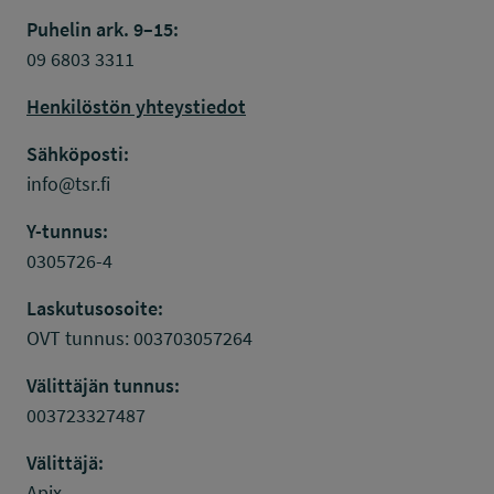
Puhelin ark. 9–15:
09 6803 3311
Henkilöstön yhteystiedot
Sähköposti:
info@tsr.fi
Y-tunnus:
0305726-4
Laskutusosoite:
OVT tunnus: 003703057264
Välittäjän tunnus:
003723327487
Välittäjä:
Apix