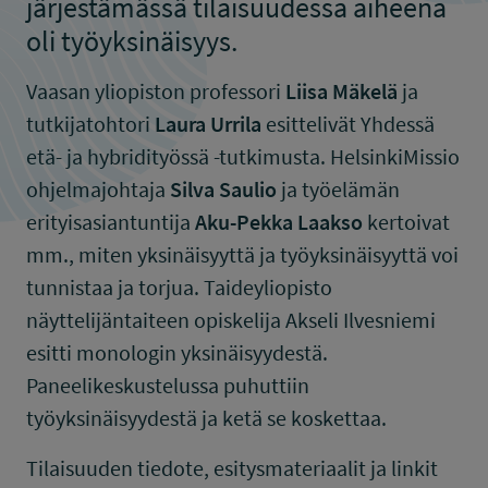
järjestämässä tilaisuudessa aiheena
oli työyksinäisyys.
Vaasan yliopiston professori
Liisa Mäkelä
ja
tutkijatohtori
Laura Urrila
esittelivät Yhdessä
etä- ja hybridityössä -tutkimusta. HelsinkiMissio
ohjelmajohtaja
Silva Saulio
ja työelämän
erityisasiantuntija
Aku-Pekka Laakso
kertoivat
mm., miten yksinäisyyttä ja työyksinäisyyttä voi
tunnistaa ja torjua. Taideyliopisto
näyttelijäntaiteen opiskelija Akseli Ilvesniemi
esitti monologin yksinäisyydestä.
Paneelikeskustelussa puhuttiin
työyksinäisyydestä ja ketä se koskettaa.
Tilaisuuden tiedote, esitysmateriaalit ja linkit