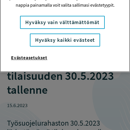
nappia painamalla voit valita sallimasi evästetyypit.
Hyväksy vain välttämättömät
Yksin etänä –
Hyväksy kaikki evästeet
työyksinäisyys etä- ja
hybridityössä -
Evästeasetukset
tilaisuuden 30.5.2023
tallenne
15.6.2023
Työsuojelurahaston 30.5.2023