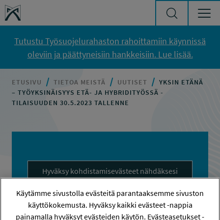
Siirry sisältöön
Työsuojelurahasto
Tutustu Työsuojelurahaston rahoittamiin käynnissä
oleviin ja päättyneisiin hankkeisiin. Lue lisää.
ETUSIVU
TIETOA MEISTÄ
UUTISET
YKSIN ETÄNÄ
– TYÖYKSINÄISYYS ETÄ- JA HYBRIDITYÖSSÄ -
TILAISUUDEN 30.5.2023 TALLENNE
Hyväksy kohdistamisevästeet nähdäksesi
sisällön
Käytämme sivustolla evästeitä parantaaksemme sivuston
Hyväksy kaikki evästeet
käyttökokemusta. Hyväksy kaikki evästeet -nappia
painamalla hyväksyt evästeiden käytön. Evästeasetukset -