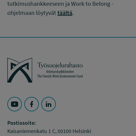
tutkimushankkeeseen ja Work to Belong -
ohjelmaan löytyvät
täältä
.
Työsuojelurahasto
Seuraa Työsuojelurahasto kohteessa: YouTube
Seuraa Työsuojelurahasto kohteessa: Faceboo
Seuraa Työsuojelurahasto kohteessa: L
Postiosoite:
Kaisaniemenkatu 1 C, 00100 Helsinki