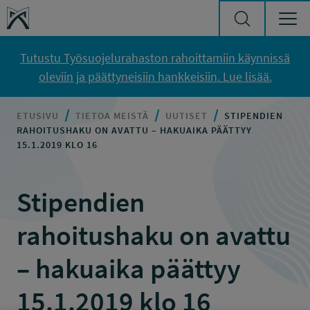
Siirry sisältöön
Työsuojelurahasto
Tutustu Työsuojelurahaston rahoittamiin käynnissä
oleviin ja päättyneisiin hankkeisiin. Lue lisää.
ETUSIVU
TIETOA MEISTÄ
UUTISET
STIPENDIEN
RAHOITUSHAKU ON AVATTU – HAKUAIKA PÄÄTTYY
15.1.2019 KLO 16
Stipendien
rahoitushaku on avattu
– hakuaika päättyy
15.1.2019 klo 16