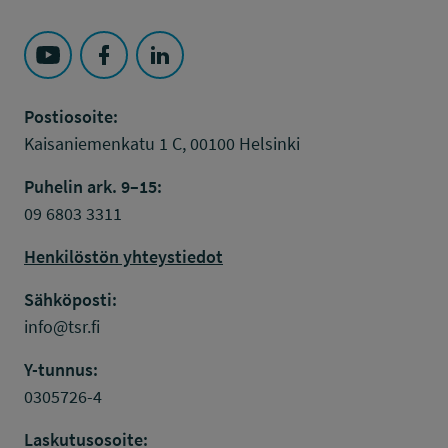
Seuraa Työsuojelurahasto kohteessa: YouTube
Seuraa Työsuojelurahasto kohteessa: Faceboo
Seuraa Työsuojelurahasto kohteessa: L
Postiosoite:
Kaisaniemenkatu 1 C, 00100 Helsinki
Puhelin ark. 9–15:
09 6803 3311
Henkilöstön yhteystiedot
Sähköposti:
info@tsr.fi
Y-tunnus:
0305726-4
Laskutusosoite: