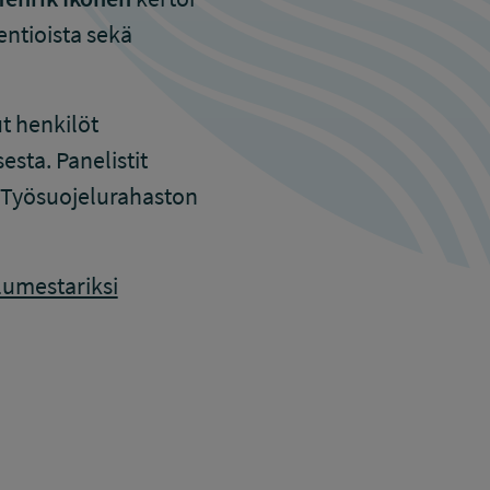
entioista sekä
ut henkilöt
sta. Panelistit
i Työsuojelurahaston
elumestariksi