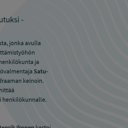
tuksi -
ta, jonka avulla
ittämistyöhön
iöhenkilökunta ja
isövalmentaja
Satu-
a draaman keinoin.
hittää
li henkilökunnalle.
enrik Ikonen
kertoi