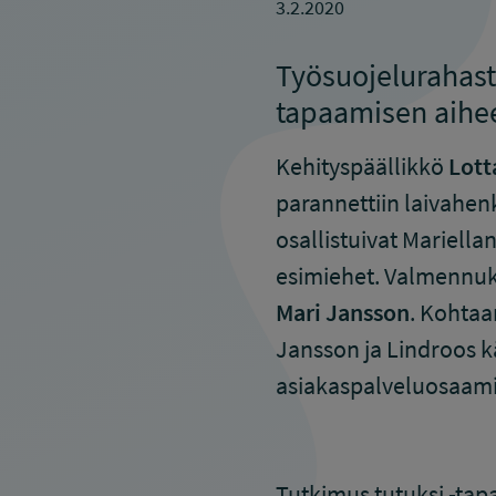
3.2.2020
Työsuojelurahast
tapaamisen aihee
Kehityspäällikkö
Lott
parannettiin laivahe
osallistuivat Mariellan
esimiehet. Valmennuk
Mari Jansson
. Kohtaa
Jansson ja Lindroos kä
asiakaspalveluosaamis
Tutkimus tutuksi -tap