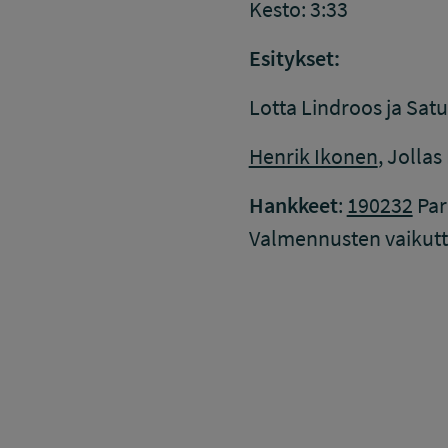
Kesto: 3:33
Esitykset:
Lotta Lindroos ja Sat
Henrik Ikonen
, Jollas 
Hankkeet
:
190232
Par
Valmennusten vaikutt