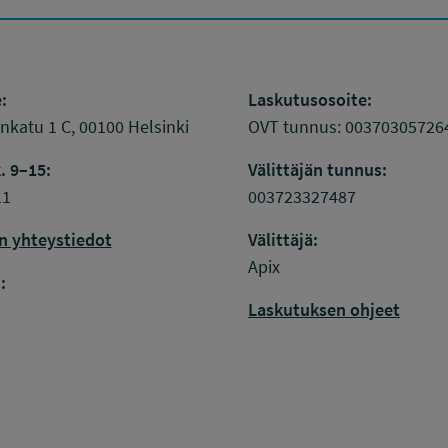
:
Laskutusosoite:
katu 1 C, 00100 Helsinki
OVT tunnus: 00370305726
. 9–15:
Välittäjän tunnus:
11
003723327487
n yhteystiedot
Välittäjä:
k
inkedIn
Apix
:
Laskutuksen ohjeet