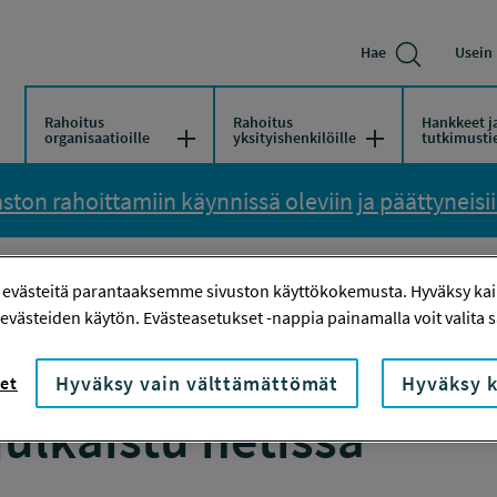
Hae
Usein 
Rahoitus
Rahoitus
Hankkeet j
Avaa/Sulje valikko
Avaa/Sulje vali
organisaatioille
yksityishenkilöille
tutkimusti
ton rahoittamiin käynnissä oleviin ja päättyneisiin
I -TAPAAMISEN 30.1.2020 AINEISTOT JULKAISTU NETISSÄ
 evästeitä parantaaksemme sivuston käyttökokemusta. Hyväksy kaik
evästeiden käytön. Evästeasetukset -nappia painamalla voit valita sa
tutuksi -tapaamisen 
Hyväksy vain välttämättömät
Hyväksy k
et
julkaistu netissä