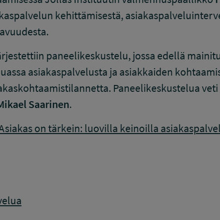
kaspalvelun kehittämisestä, asiakaspalveluinterv
avuudesta.
rjestettiin paneelikeskustelu, jossa edellä mainit
assa asiakaspalvelusta ja asiakkaiden kohtaamise
iakaskohtaamistilannetta. Paneelikeskustelua vet
Mikael Saarinen
.
Asiakas on tärkein: luovilla keinoilla asiakaspalv
velua