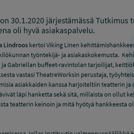
on 30.1.2020 järjestämässä Tutkimus tu
na oli hyvä asiakaspalvelu.
a Lindroos
kertoi Viking Linen kehittämishankkees
nkilökunnan työntekijä- ja asiakaskokemusta. Keh
 ja Gabriellan buffeet-ravintolan tarjoilijat, keitt
sesta vastasi TheatreWorksin perustaja, työyhte
misia asiakkaiden kanssa harjoiteltiin teatterin j
vivät läpi hanketta sekä sitä, millaista on ollut ke
ta teatterin keinoin ja mitä hyötyä hankkeesta o
aamisessa Jollas Instituutin valmennuspäällikkö
H