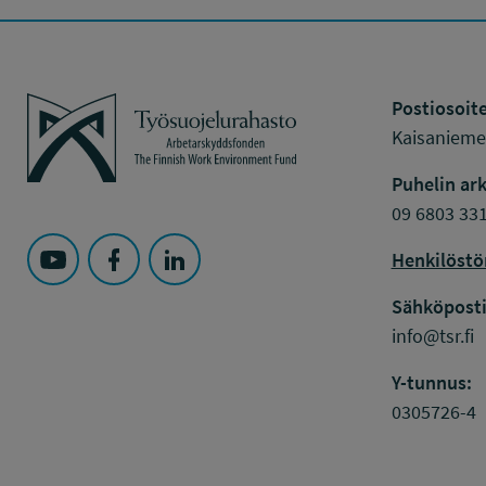
Työsuojelurahasto
Postiosoite
Kaisaniemen
Puhelin ark
09 6803 33
Henkilöstö
Seuraa Työsuojelurahasto kohteessa: YouTube
Seuraa Työsuojelurahasto kohteessa: Faceboo
Seuraa Työsuojelurahasto kohteessa: L
Sähköposti
info@tsr.fi
Y-tunnus:
0305726-4