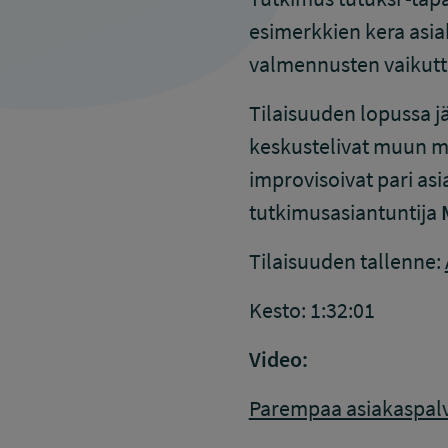
esimerkkien kera asia
valmennusten vaikutt
Tilaisuuden lopussa jä
keskustelivat muun mu
improvisoivat pari as
tutkimusasiantuntija
Tilaisuuden tallenne:
Kesto: 1:32:01
Video:
Parempaa asiakaspal