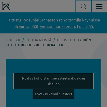
Siirry sisältöön
Työsuojelurahasto
Tutustu Työsuojelurahaston rahoittamiin käynnissä
oleviin ja päättyneisiin hankkeisiin. Lue lisää.
ETUSIVU
TIETOA MEISTÄ
UUTISET
TYÖHÖN
SITOUTUMINEN -VIDEO JULKAISTU
Hyväksy kohdistamisevästeet nähdäksesi
sisällön
Hyväksy kaikki evästeet