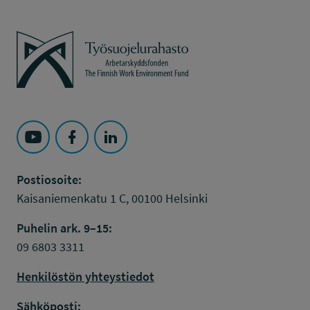
Työsuojelurahasto
Seuraa Työsuojelurahasto kohteessa: YouTube
Seuraa Työsuojelurahasto kohteessa: Faceboo
Seuraa Työsuojelurahasto kohteessa: L
Postiosoite:
Kaisaniemenkatu 1 C, 00100 Helsinki
Puhelin ark. 9–15:
09 6803 3311
Henkilöstön yhteystiedot
Sähköposti: