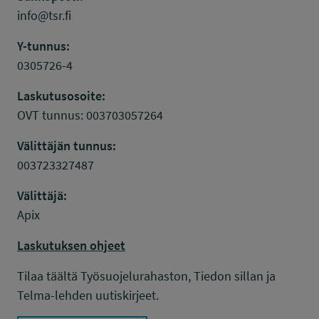
info@tsr.fi
Y-tunnus:
0305726-4
Laskutusosoite:
OVT tunnus: 003703057264
Välittäjän tunnus:
003723327487
Välittäjä:
Apix
Laskutuksen ohjeet
Tilaa täältä Työsuojelurahaston, Tiedon sillan ja
Telma-lehden uutiskirjeet.