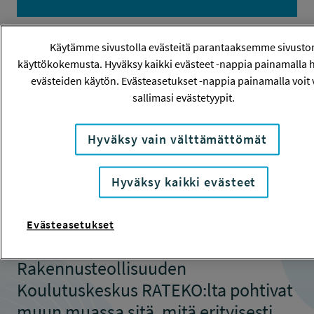
Käytämme sivustolla evästeitä parantaaksemme sivusto
Työhön sitoutuminen -
käyttökokemusta. Hyväksy kaikki evästeet -nappia painamalla 
evästeiden käytön. Evästeasetukset -nappia painamalla voit v
video julkaistu
sallimasi evästetyypit.
15.4.2020
Hyväksy vain välttämättömät
Työsuojelurahaston Tutkimus
Hyväksy kaikki evästeet
tutuksi -videolla
Annica Isacsson
Haaga-Helia ammattikorkeakoulusta
Evästeasetukset
sekä
Panu Tuominen
Rakennusteollisuuden
Koulutuskeskus RATEKO:lta pohtivat
muun muassa sitä, mitä erityisesti